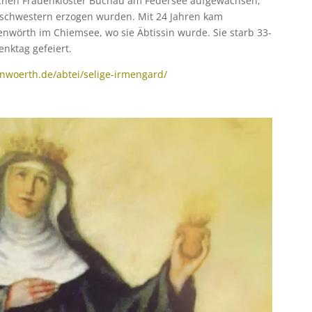
ischen Frauenkloster Buchau am Federsee aufgewachsen,
schwestern erzogen wurden. Mit 24 Jahren kam
enwörth im Chiemsee, wo sie Äbtissin wurde. Sie starb 33-
enktag gefeiert.
nwoerth.de/abtei/selige-irmengard/